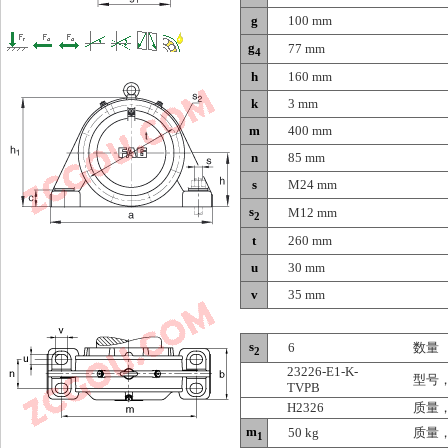
g
100 mm
g
77 mm
4
h
160 mm
k
3 mm
m
400 mm
n
85 mm
s
M24 mm
s
M12 mm
2
t
260 mm
u
30 mm
v
35 mm
s
6
数量
2
23226-E1-K-
型号
TVPB
H2326
质量
m
50 kg
质量
1