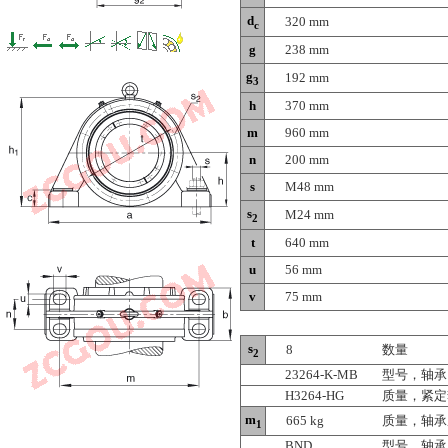
d
320 mm
c
g
238 mm
g
192 mm
3
h
370 mm
m
960 mm
n
200 mm
s
M48 mm
s
M24 mm
2
t
640 mm
u
56 mm
v
75 mm
s
8
数量
2
23264-K-MB
型号，轴承
H3264-HG
质量，紧定
m
665 kg
质量，轴承
1
BND
型号，轴承