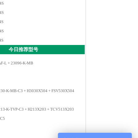
4S
4S
4S
4S
4S
今日推荐型号
AF-L + 23096-K-MB
230-K-MB-C3 + H3030X504 + FSV530X504
213-K-TVP-C3 + H213X203 + TCV513X203
-C5