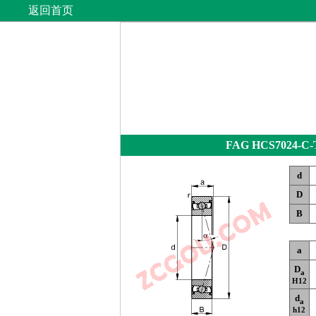
返回首页
FAG HCS7024-C-
d
D
B
a
D
a
H12
d
a
h12