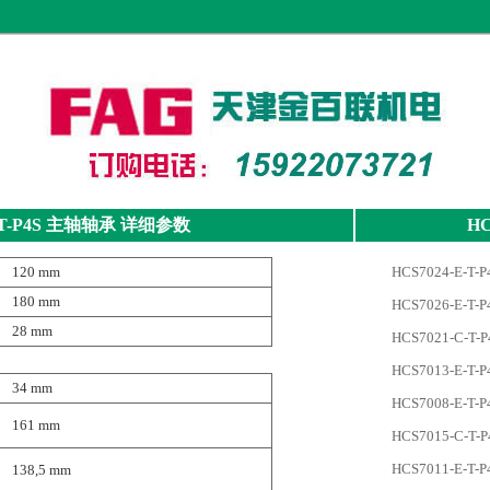
T-P4S
主轴轴承
详细参数
HC
120 mm
HCS7024-E-T-P
180 mm
HCS7026-E-T-P
28 mm
HCS7021-C-T-P
HCS7013-E-T-P
34 mm
HCS7008-E-T-P
161 mm
HCS7015-C-T-P
HCS7011-E-T-P
138,5 mm