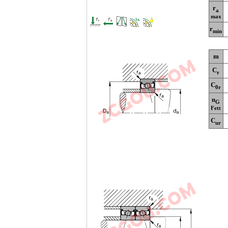
r
a
max
r
min
m
C
r
C
0r
n
G
Fett
C
ur