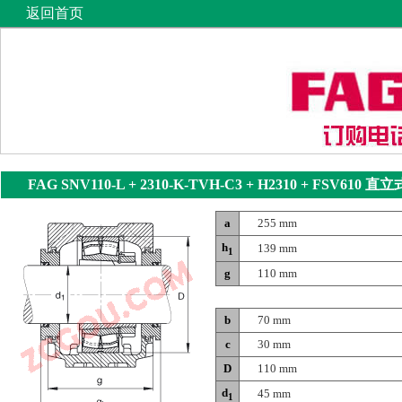
返回首页
FAG SNV110-L + 2310-K-TVH-C3 + H2310 + FSV610
直立
a
255 mm
h
139 mm
1
g
110 mm
b
70 mm
c
30 mm
D
110 mm
d
45 mm
1