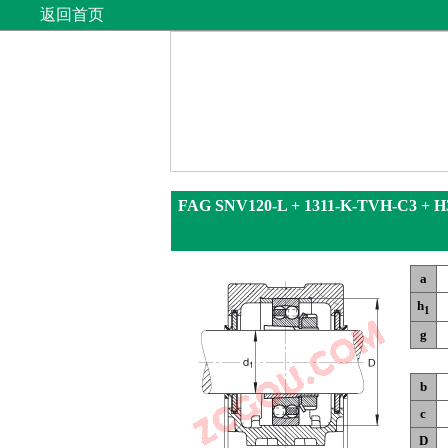
返回首页
FAG SNV120-L + 1311-K-TVH-C3 + H
a
h
1
g
b
c
D