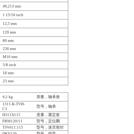
49,213 mm
1 15/16 inch
12,5 mm
129 mm
80 mm
230 mm
M16 mm
5/8 inch
18 mm
23 mm
6,1 kg
质量，轴承座
1311-K-TVH-
型号，轴承
C3
H311X115
质量，紧定套
FRM120/11
型号，定位圈
TSV611.115
型号，迷宫密封
DKV120
型号，端盖