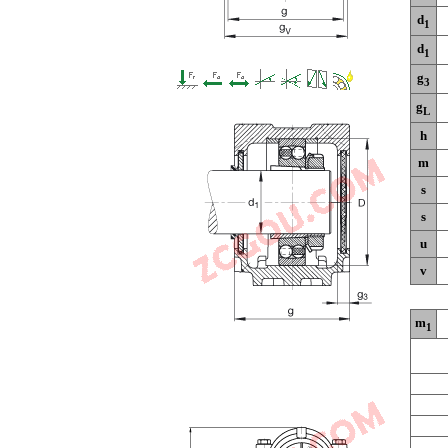
d
1
d
1
g
3
g
L
h
m
s
s
u
v
m
1