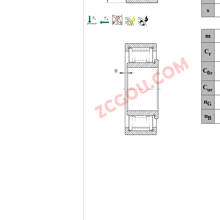
s
m
C
r
C
0r
C
ur
n
G
n
B