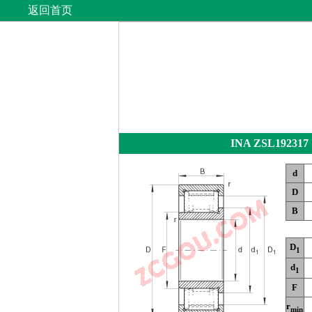
返回首页
INA ZSL192317
d
D
B
D
1
d
1
F
r
min