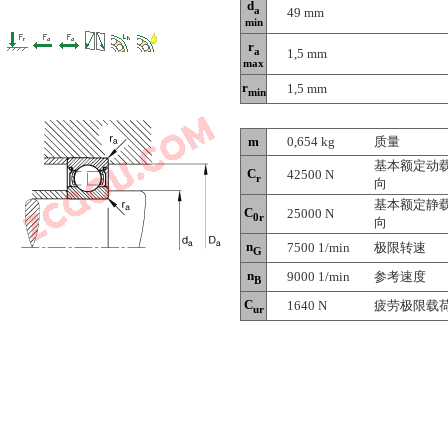
d
a
49 mm
min
r
a
1,5 mm
max
r
1,5 mm
min
m
0,654 kg
质量
基本额定动
C
42500 N
r
向
基本额定静
C
25000 N
0r
向
n
7500 1/min
极限转速
G
n
9000 1/min
参考速度
B
C
1640 N
疲劳极限载
ur