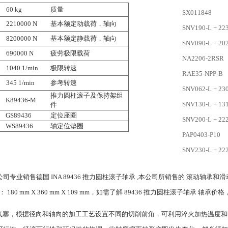
60 kg
质量
SX011848
2210000 N
基本额定动载荷，轴向
SNV190-L + 223
8200000 N
基本额定静载荷，轴向
SNV090-L + 202
690000 N
疲劳极限载荷
NA2206-2RSR
1040 1/min
极限转速
RAE35-NPP-B
345 1/min
参考转速
SNV062-L + 23
推力圆柱滚子及保持架组
K89436-M
SNV130-L + 131
件
GS89436
定位座圈
SNV200-L + 22
WS89436
轴定位垫圈
PAP0403-P10
SNV230-L + 222
销售德国 INA 89436 推力圆柱滚子轴承 ,本公司所销售的 滚动轴承和滑动轴承
80 mm X 360 mm X 109 mm，如需了解 89436 推力圆柱滚子轴承 轴承价
气塞，根据径向和轴向的加工工艺设置不同的切削前角，可利用淬火加热温度和