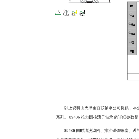
m
C
a
C
0a
C
ua
n
G
n
B
以上资料由天津金百联轴承公司提供，本公司专业
系列。 89436 推力圆柱滚子轴承 的详细参数是： 1
89436
同时清洗滤网、排油磁铁螺塞、透