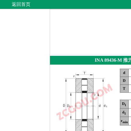
返回首页
INA 89436-M
推
d
D
T
D
1
d
1
r
min