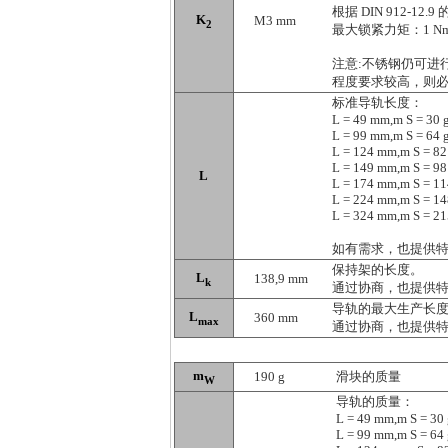
根据 DIN 912-1
K
M3 mm
2
最大锁紧力矩：1 N
注意:不锈钢仍可进
程度要求较高，则
标准导轨长度：
L = 49 mm,m S = 30 
L = 99 mm,m S = 64 
L = 124 mm,m S = 82
L = 149 mm,m S = 98
L
L = 174 mm,m S = 11
L = 224 mm,m S = 14
L = 324 mm,m S = 21
如有需求，也提供
保持架的长度。
L
138,9 mm
k
通过协商，也提供
导轨的最大生产长
L
360 mm
max
通过协商，也提供
m
190 g
滑块的质量
W
导轨的质量：
L = 49 mm,m S = 30 
L = 99 mm,m S = 64 