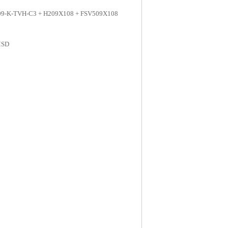
09-K-TVH-C3 + H209X108 + FSV509X108
MSD