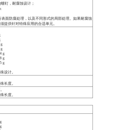
2.9 的螺钉，耐腐蚀设计；
m
行表面防腐处理，以及不同形式的局部处理。如果耐腐蚀
必须提供针对特殊应用的合适单元。
g
g
 g
 g
4 g
8 g
5 g
特殊设计。
特殊长度。
度。
特殊长度。
g
g