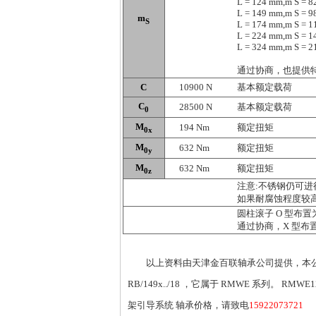
L = 124 mm,m S = 8
L = 149 mm,m S = 9
m
S
L = 174 mm,m S = 1
L = 224 mm,m S = 1
L = 324 mm,m S = 2
通过协商，也提供
C
10900 N
基本额定载荷
C
28500 N
基本额定载荷
0
M
194 Nm
额定扭矩
0x
M
632 Nm
额定扭矩
0y
M
632 Nm
额定扭矩
0z
注意:不锈钢仍可
如果耐腐蚀程度较
圆柱滚子 O 型布置
通过协商，X 型布
以上资料由天津金百联轴承公司提供，本公司专业销
RB/149x../18 ，它属于 RMWE 系列。 RMWE1
架引导系统 轴承价格，请致电
15922073721