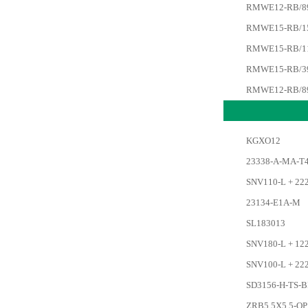
RMWE12-RB/89x
RMWE15-RB/159
RMWE15-RB/119
RMWE15-RB/39x
RMWE12-RB/89x
KGXO12
23338-A-MA-T
SNV110-L + 22
23134-E1A-M
SL183013
SNV180-L + 12
SNV100-L + 222
SD3156-H-TS-B
ZRB5,5X5,5-QP