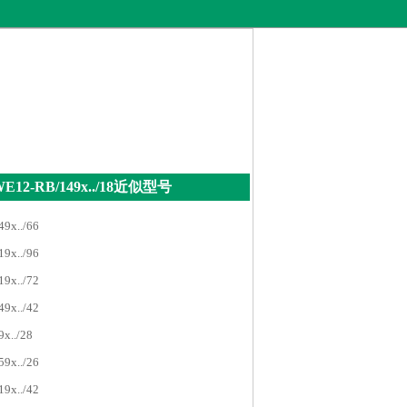
E12-RB/149x../18近似型号
x../66
x../96
x../72
x../42
../28
x../26
x../42