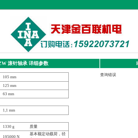
-ZW
滚针轴承
详细参数
查询错误
105 mm
125 mm
63 mm
1,1 mm
1330 g
质量
基本额定动载荷，径
195000 N