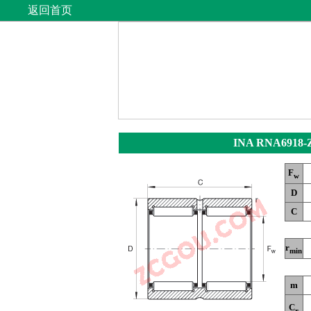
返回首页
INA RNA6918
F
w
D
C
r
min
m
C
r