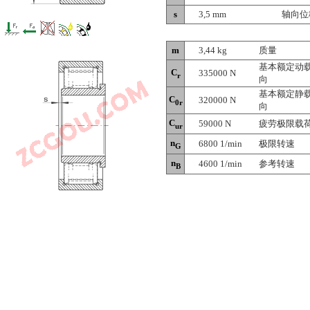
s
3,5 mm
轴向位
m
3,44 kg
质量
基本额定动
C
335000 N
r
向
基本额定静
C
320000 N
0r
向
C
59000 N
疲劳极限载
ur
n
6800 1/min
极限转速
G
n
4600 1/min
参考转速
B